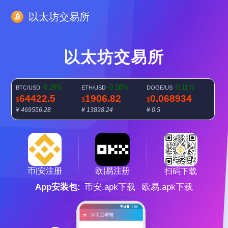
以太坊交易所
以太坊交易所
-0.29%
-0.18%
-0.11%
BTC/USD
ETH/USD
DOGE/US
64422.5
1906.82
0.068934
$
$
$
¥ 469556.28
¥ 13898.24
¥ 0.5
-0.34%
SOL/USD
73.0835
$
¥ 532.68
欧|易注册
币|安注册
扫码下载
App安装包:
币安.apk下载
欧易.apk下载